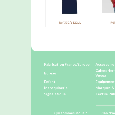
Réf 335/Y122LL
Réf
Fabrication France/Europe
Accessoire 
Calendrier
Bureau
Voeux
Enfant
Equipement
Maroquinerie
Marques & 
Signalétique
Textile Pub
Qui sommes-nous ?
Plan d'a