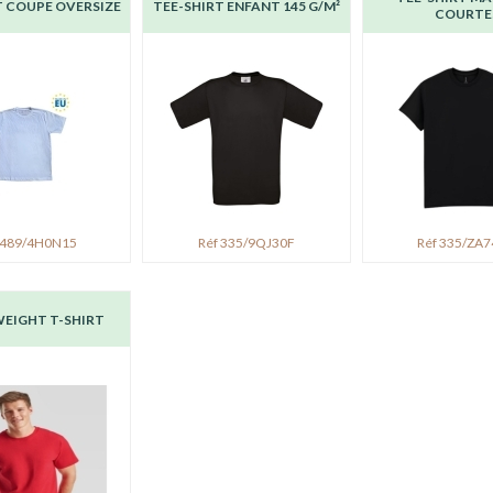
T COUPE OVERSIZE
TEE-SHIRT ENFANT 145 G/M²
COURTE
 489/4H0N15
Réf 335/9QJ30F
Réf 335/ZA
EIGHT T-SHIRT