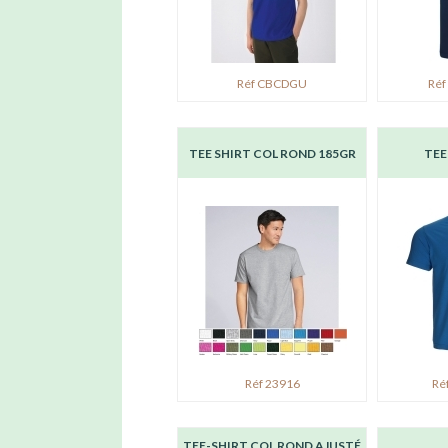
Réf CBCDGU
Réf
TEE SHIRT COL ROND 185GR
TEE
Réf 23916
Ré
TEE-SHIRT COL ROND AJUSTÉ