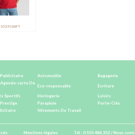
 353/H18IFT
Publicitaire
Automobile
Bagagerie
-Agenda-carte De
Eco-responsable
Ecriture
s Sportifs
Horlogerie
Loisirs
Prestige
Parapluie
Porte-Clés
licitaire
Vêtements De Travail
ccès
Mentions légales
Tél : 0 555 486 352 /
Nous cont