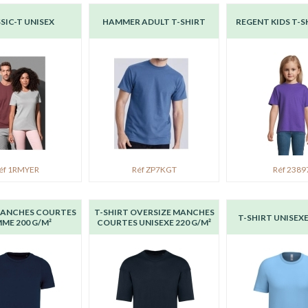
SIC-T UNISEX
HAMMER ADULT T-SHIRT
REGENT KIDS T-S
éf 1RMYER
Réf ZP7KGT
Réf 2389
MANCHES COURTES
T-SHIRT OVERSIZE MANCHES
T-SHIRT UNISEXE
ME 200 G/M²
COURTES UNISEXE 220 G/M²