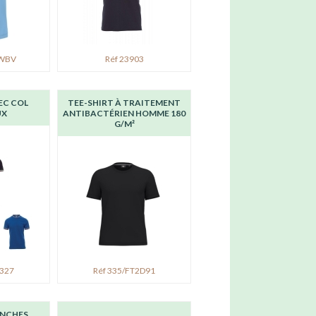
RWBV
Réf 23903
EC COL
TEE-SHIRT À TRAITEMENT
UX
ANTIBACTÉRIEN HOMME 180
G/M²
0327
Réf 335/FT2D91
ANCHES