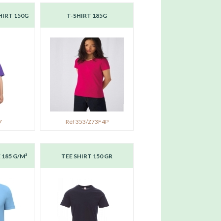
HIRT 150G
T-SHIRT 185G
7
Réf 353/Z73F4P
 185 G/M²
TEE SHIRT 150 GR