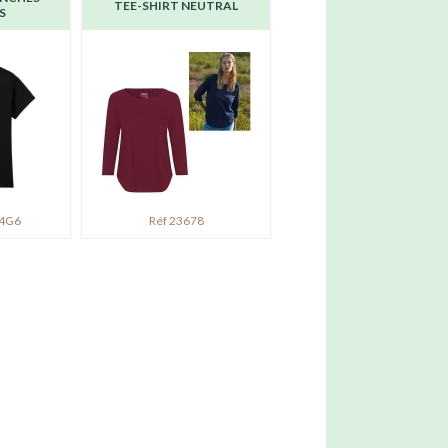
TEE-SHIRT NEUTRAL
S
74G6
Réf 23678