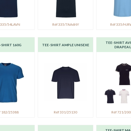
 335/54LAVN
Réf 335/7AA6NY
Réf 335/HJ
TEE-SHIRT AV
-SHIRT 160G
TEE-SHIRT AMPLE UNISEXE
DRAPEA
f 182/25388
Réf 331/25130
Réf 721/20
TEE-SHIRT M