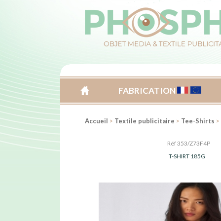
FABRICATION
ACCUEIL
Accueil
>
Textile publicitaire
>
Tee-Shirts
>
Réf 353/Z73F4P
T-SHIRT 185G