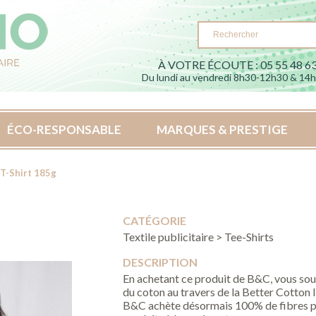
À VOTRE ÉCOUTE : 05 55 48 63
Du lundi au vendredi 8h30-12h30 & 14
ÉCO-RESPONSABLE
MARQUES & PRESTIGE
 T-Shirt 185g
CATÉGORIE
Textile publicitaire > Tee-Shirts
DESCRIPTION
En achetant ce produit de B&C, vous sou
du coton au travers de la Better Cotton I
B&C achète désormais 100% de fibres pl