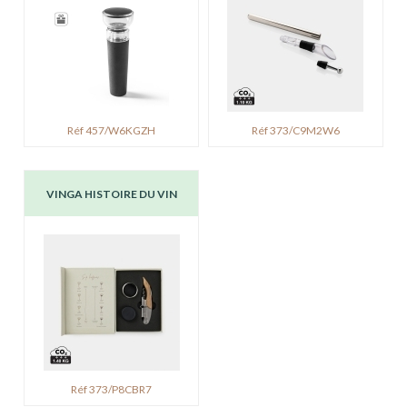
Réf 457/W6KGZH
Réf 373/C9M2W6
VINGA HISTOIRE DU VIN
Réf 373/P8CBR7