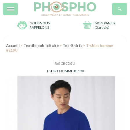
Menu
R
NOUS VOUS
MON PANIER
RAPPELONS
(
0 article
)
Accueil
>
Textile publicitaire
>
Tee-Shirts
> T-shirt homme
#E190
Réf CBCDGU
T-SHIRT HOMME #E190