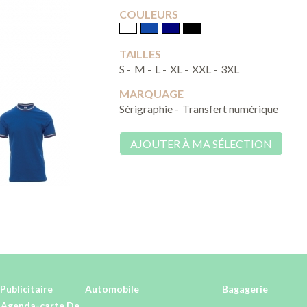
COULEURS
TAILLES
S -
M -
L -
XL -
XXL -
3XL
MARQUAGE
Sérigraphie -
Transfert numérique
AJOUTER À MA SÉLECTION
Publicitaire
Automobile
Bagagerie
-Agenda-carte De