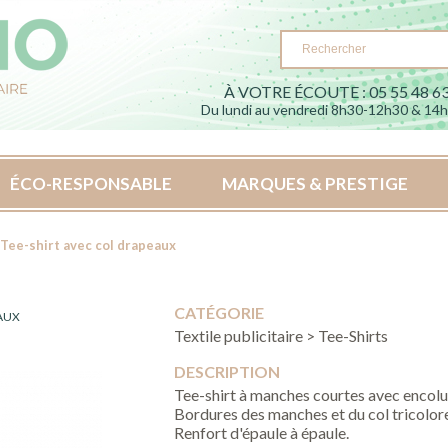
À VOTRE ÉCOUTE : 05 55 48 63
Du lundi au vendredi 8h30-12h30 & 14
ÉCO-RESPONSABLE
MARQUES & PRESTIGE
 Tee-shirt avec col drapeaux
CATÉGORIE
EAUX
Textile publicitaire > Tee-Shirts
DESCRIPTION
Tee-shirt à manches courtes avec encolur
Bordures des manches et du col tricolor
Renfort d'épaule à épaule.