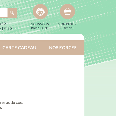
 52
NOUS VOUS
MON PANIER
RAPPELONS
(
0 article
)
h-17h30
CARTE CADEAU
NOS FORCES
e ras du cou.
e.