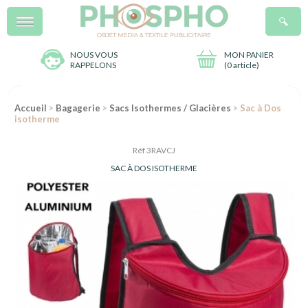
Menu
R
NOUS VOUS
MON PANIER
RAPPELONS
(
0 article
)
Accueil
>
Bagagerie
>
Sacs Isothermes / Glacières
> Sac à Dos
isotherme
Réf 3RAVCJ
SAC À DOS ISOTHERME