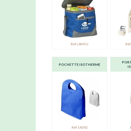
Réf L4MYJJ
Réf
PORT
POCHETTE ISOTHERME
I
Réf 14392