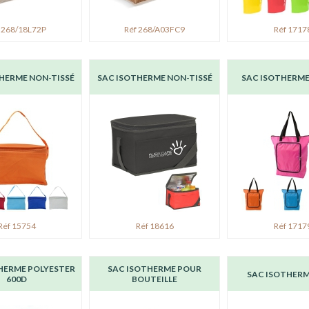
 268/18L72P
Réf 268/A03FC9
Réf 1717
HERME NON-TISSÉ
SAC ISOTHERME NON-TISSÉ
SAC ISOTHERME
Réf 15754
Réf 18616
Réf 1717
HERME POLYESTER
SAC ISOTHERME POUR
SAC ISOTHERM
600D
BOUTEILLE