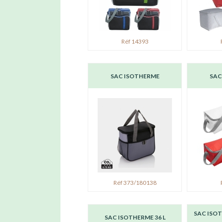
Réf 14393
SAC ISOTHERME
SAC
Réf 373/180138
SAC ISOT
SAC ISOTHERME 36 L