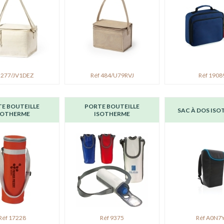
 277/JV1DEZ
Réf 484/U79RVJ
Réf 1908
E BOUTEILLE
PORTE BOUTEILLE
SAC À DOS IS
SOTHERME
ISOTHERME
Réf 17228
Réf 9375
Réf A0N7