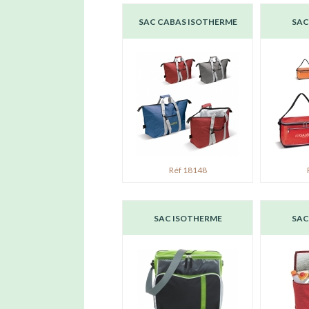
SAC CABAS ISOTHERME
SAC
Réf 18148
SAC ISOTHERME
SAC