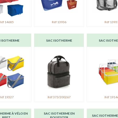
Réf 14685
Réf 13936
Réf 1393
 ISOTHERME
SAC ISOTHERME
SAC ISOTH
Réf 19327
Réf 373/200267
Réf 1914
HERME À VÉLO EN
SAC ISOTHERME EN
SAC ISOTHERME
RPET
POLYESTER