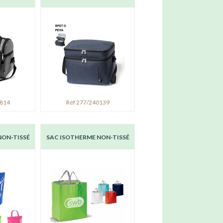
0814
Réf 277/240139
NON-TISSÉ
SAC ISOTHERME NON-TISSÉ