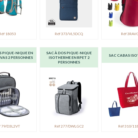
Réf 18053
Réf 373/VL5DCQ
Réf 3RAV
S PIQUE-NIQUE EN
SAC À DOS PIQUE-NIQUE
SAC CABAS IS
VAS 2 PERSONNES
ISOTHERME EN RPET 2
PERSONNES
f 79/D3L2VT
Réf 277/DWLGC2
Réf 310/11