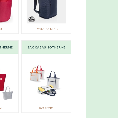
CJ
Réf 373/9LNL1K
OTHERME
SAC CABAS ISOTHERME
830
Réf 18281