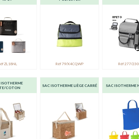
éf ZL18NL
Réf 79/X4CQWP
Réf 277/23
 ISOTHERME
SAC ISOTHERME LIÈGE CARRÉ
SAC ISOTHERME 
TE/COTON