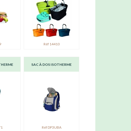
9
Réf 14410
OTHERME
SAC À DOS ISOTHERME
Y1
Réf DP3UBA