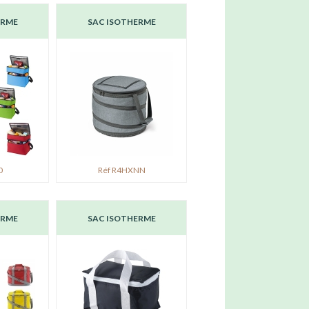
ERME
SAC ISOTHERME
0
Réf R4HXNN
ERME
SAC ISOTHERME