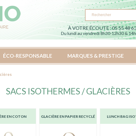
À VOTRE ÉCOUTE : 05 55 48 63
Du lundi au vendredi 8h30-12h30 & 14
ÉCO-RESPONSABLE
MARQUES & PRESTIGE
cières
SACS ISOTHERMES / GLACIÈRES
ÈRE EN COTON
GLACIÈRE EN PAPIER RECYCLÉ
LUNCH BAG IS