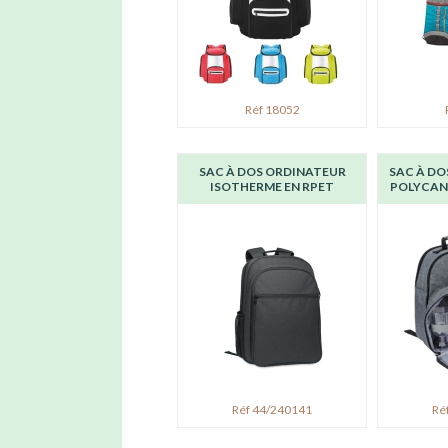
Réf 18052
SAC À DOS ORDINATEUR
SAC À DO
ISOTHERME EN RPET
POLYCAN
Réf 44/240141
Ré