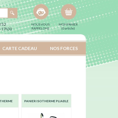
 52
NOUS VOUS
MON PANIER
RAPPELONS
(
0 article
)
h-17h30
CARTE CADEAU
NOS FORCES
OTHERME
PANIER ISOTHERME PLIABLE