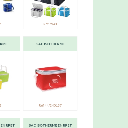
7
Réf 7541
ERME
SAC ISOTHERME
6
Réf 44/240137
 EN RPET
SAC ISOTHERME EN RPET