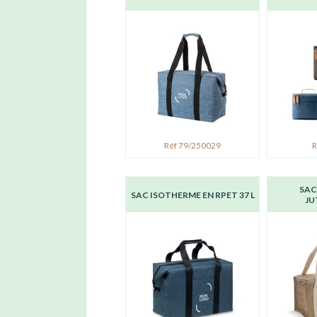
Réf 79/250029
R
SAC
SAC ISOTHERME EN RPET 37 L
JU