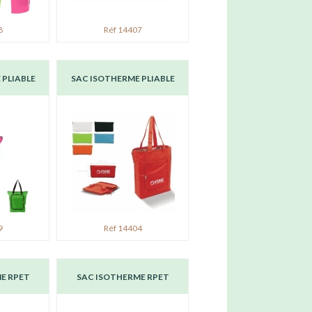
8
Réf 14407
 PLIABLE
SAC ISOTHERME PLIABLE
9
Réf 14404
E RPET
SAC ISOTHERME RPET