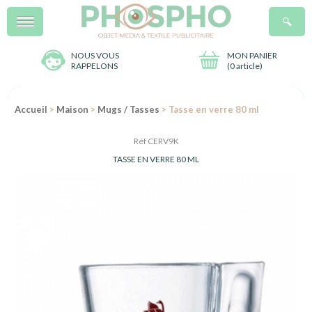
Menu
R
NOUS VOUS
MON PANIER
RAPPELONS
(
0 article
)
Accueil
>
Maison
>
Mugs / Tasses
> Tasse en verre 80 ml
Réf CERV9K
TASSE EN VERRE 80 ML