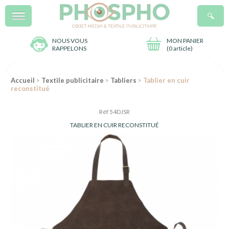
Menu
R
NOUS VOUS
MON PANIER
RAPPELONS
(
0 article
)
Accueil
>
Textile publicitaire
>
Tabliers
> Tablier en cuir
reconstitué
Réf 54DJSR
TABLIER EN CUIR RECONSTITUÉ