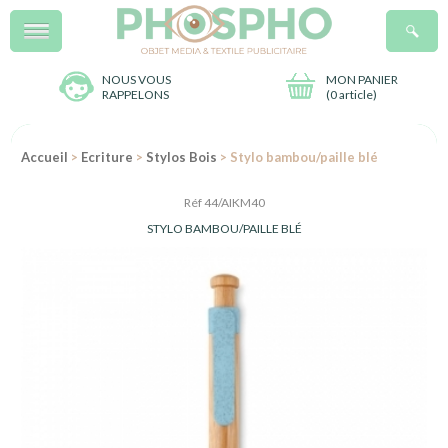
Menu
R
NOUS VOUS
MON PANIER
RAPPELONS
(
0 article
)
Accueil
>
Ecriture
>
Stylos Bois
> Stylo bambou/paille blé
Réf 44/AIKM40
STYLO BAMBOU/PAILLE BLÉ