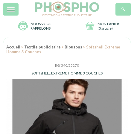
Menu
R
NOUS VOUS
MON PANIER
RAPPELONS
(
0 article
)
Accueil
>
Textile publicitaire
>
Blousons
> Softshell Extreme
Homme 3 Couches
Réf 340/25270
SOFTSHELL EXTREME HOMME 3 COUCHES