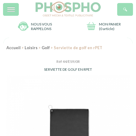
Menu
R
NOUS VOUS
MON PANIER
RAPPELONS
(
0 article
)
Accueil
>
Loisirs
>
Golf
> Serviette de golf en rPET
Réf 44/ES9J0R
SERVIETTE DE GOLF EN RPET