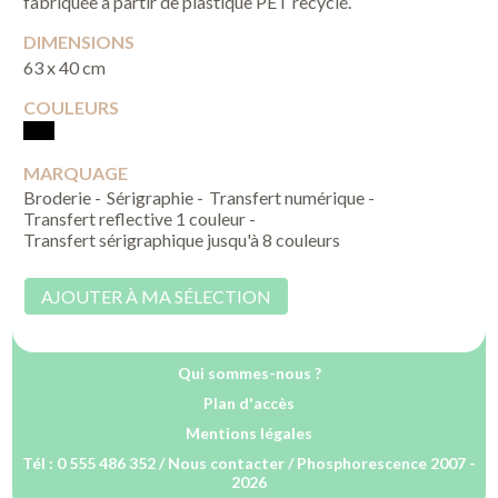
fabriquée à partir de plastique PET recyclé.
DIMENSIONS
63 x 40 cm
COULEURS
MARQUAGE
Broderie -
Sérigraphie -
Transfert numérique -
Transfert reflective 1 couleur -
Transfert sérigraphique jusqu'à 8 couleurs
AJOUTER À MA SÉLECTION
Qui sommes-nous ?
Plan d'accès
Mentions légales
Tél : 0 555 486 352 /
Nous contacter
/ Phosphorescence 2007 -
2026