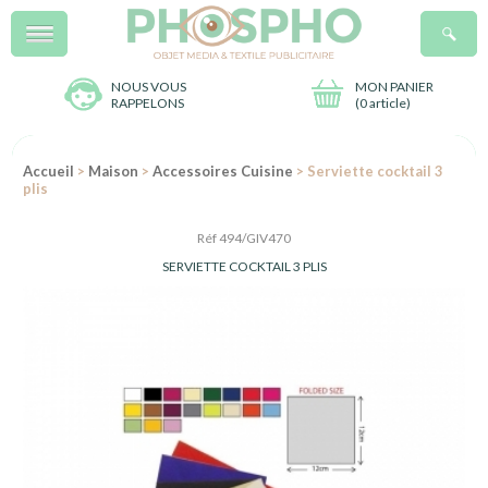
Menu
R
NOUS VOUS
MON PANIER
RAPPELONS
(
0 article
)
Accueil
>
Maison
>
Accessoires Cuisine
> Serviette cocktail 3
plis
Réf 494/GIV470
SERVIETTE COCKTAIL 3 PLIS