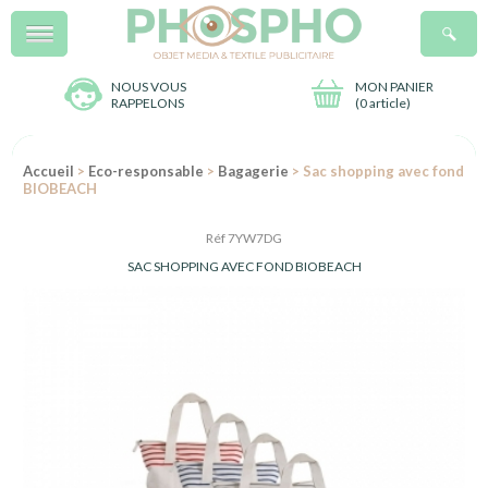
Menu
R
NOUS VOUS
MON PANIER
RAPPELONS
(
0 article
)
Accueil
>
Eco-responsable
>
Bagagerie
> Sac shopping avec fond
BIOBEACH
Réf 7YW7DG
SAC SHOPPING AVEC FOND BIOBEACH