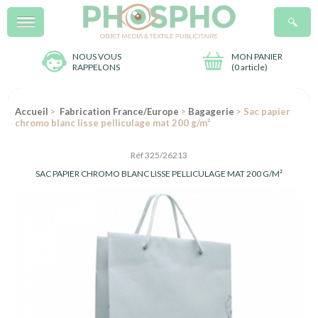
Menu
R
NOUS VOUS
MON PANIER
RAPPELONS
(
0 article
)
Accueil
>
Fabrication France/Europe
>
Bagagerie
> Sac papier
chromo blanc lisse pelliculage mat 200 g/m²
Réf 325/26213
SAC PAPIER CHROMO BLANC LISSE PELLICULAGE MAT 200 G/M²