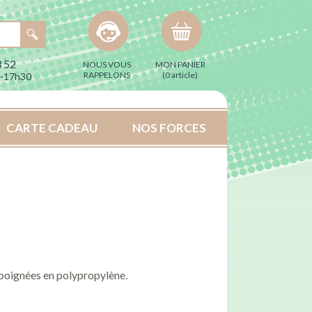
 52
NOUS VOUS
MON PANIER
RAPPELONS
(
0 article
)
h-17h30
CARTE CADEAU
NOS FORCES
 poignées en polypropylène.