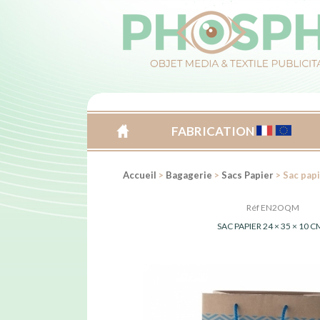
FABRICATION
ACCUEIL
Accueil
>
Bagagerie
>
Sacs Papier
> Sac papi
Réf EN2OQM
SAC PAPIER 24 × 35 × 10 C