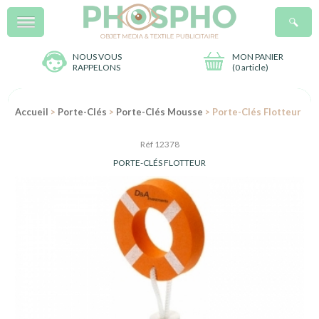
Menu
R
NOUS VOUS
MON PANIER
RAPPELONS
(
0 article
)
Accueil
>
Porte-Clés
>
Porte-Clés Mousse
> Porte-Clés Flotteur
Réf 12378
PORTE-CLÉS FLOTTEUR