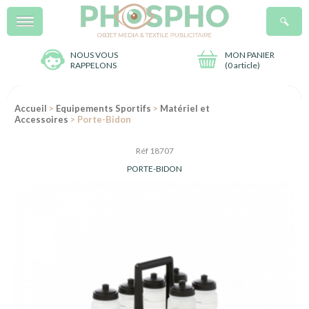
Menu
R
NOUS VOUS
MON PANIER
RAPPELONS
(
0 article
)
Accueil
>
Equipements Sportifs
>
Matériel et
Accessoires
> Porte-Bidon
Réf 18707
PORTE-BIDON