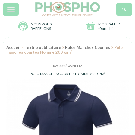
Menu
R
NOUS VOUS
MON PANIER
RAPPELONS
(
0 article
)
Accueil
>
Textile publicitaire
>
Polos Manches Courtes
> Polo
manches courtes Homme 200 g/m²
Réf 332/8WN0H2
POLO MANCHES COURTES HOMME 200 G/M²