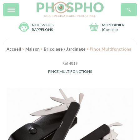
Menu
R
NOUS VOUS
MON PANIER
RAPPELONS
(
0 article
)
Accueil
>
Maison
>
Bricolage / Jardinage
> Pince Multifonctions
Réf 4819
PINCE MULTIFONCTIONS