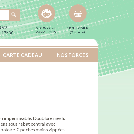
 52
NOUS VOUS
MON PANIER
RAPPELONS
(
0 article
)
h-17h30
CARTE CADEAU
NOS FORCES
ion imperméable. Doublure mesh.
ens sous rabat central avec
polaire. 2 poches mains zippées.