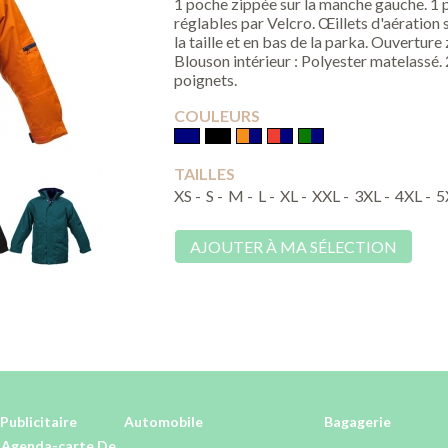
1 poche zippée sur la manche gauche. 1 
réglables par Velcro. Œillets d'aération 
la taille et en bas de la parka. Ouvertur
Blouson intérieur : Polyester matelassé.
poignets.
COULEURS
TAILLES
XS -
S -
M -
L -
XL -
XXL -
3XL -
4XL -
5
AJOUTER À MA SÉLECTION
Publicitaire
Automobile
Bagagerie
-Agenda-carte De