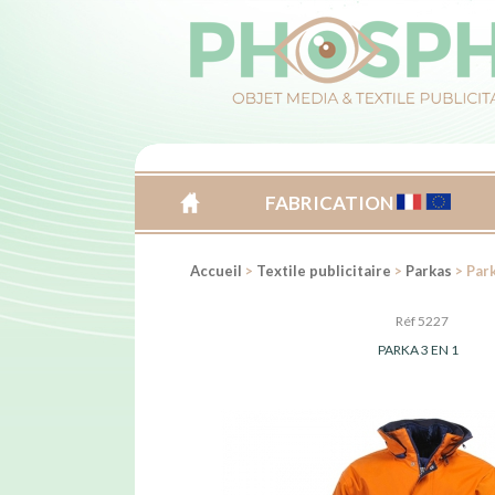
FABRICATION
ACCUEIL
Accueil
>
Textile publicitaire
>
Parkas
> Park
Réf 5227
PARKA 3 EN 1