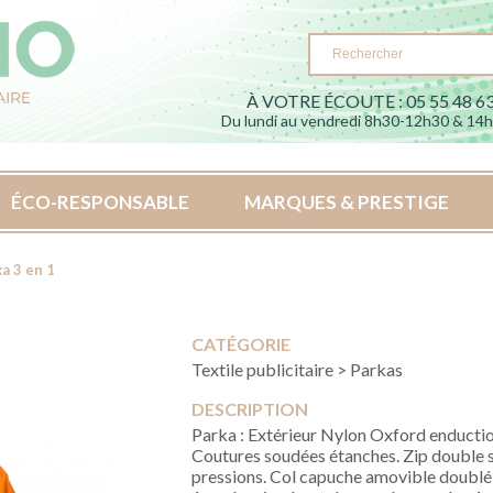
À VOTRE ÉCOUTE : 05 55 48 63
Du lundi au vendredi 8h30-12h30 & 14
ÉCO-RESPONSABLE
MARQUES & PRESTIGE
a 3 en 1
CATÉGORIE
Textile publicitaire > Parkas
DESCRIPTION
Parka : Extérieur Nylon Oxford enduct
Coutures soudées étanches. Zip double s
pressions. Col capuche amovible doublé 