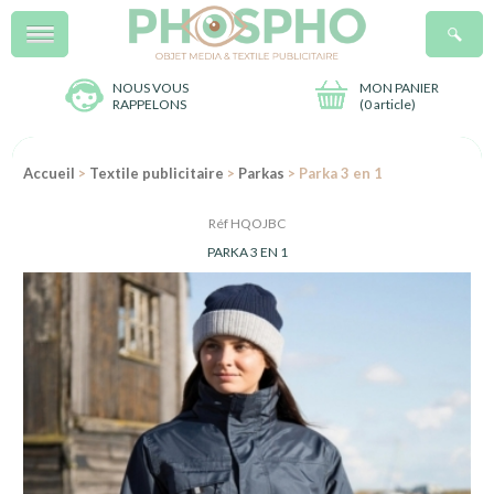
Menu
R
NOUS VOUS
MON PANIER
RAPPELONS
(
0 article
)
Accueil
>
Textile publicitaire
>
Parkas
> Parka 3 en 1
Réf HQOJBC
PARKA 3 EN 1