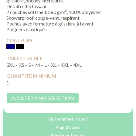
glissière, poches intérieures
Détail réfléchissant
2 couches softshell: 280 g/m², 100% polyester
Showerproof, coupe-vent, respirant
Poches avec fermeture à glissière à l avant
Poignets élastiqués
COULEURS
TAILLE TEXTILE
3XL -
XS -
S -
M -
L -
XL -
XXL -
4XL
QUANTITÉ MINIMUM
1
AJOUTER À MA SÉLECTION
Qui sommes-nous ?
Plan d'accès
Mentions légales