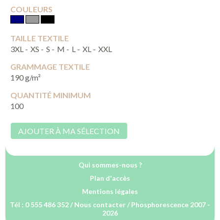
COULEURS
TAILLE TEXTILE
3XL -
XS -
S -
M -
L -
XL -
XXL
GRAMMAGE TEXTILE
190 g/m²
QUANTITÉ MINIMUM
100
AJOUTER À MA SÉLECTION
Qui sommes-nous ?
Plan d'accès
Mentions légales
Tél : 0 555 486 352 /
Nous contacter
/ Phosphorescence 2007 -
2026