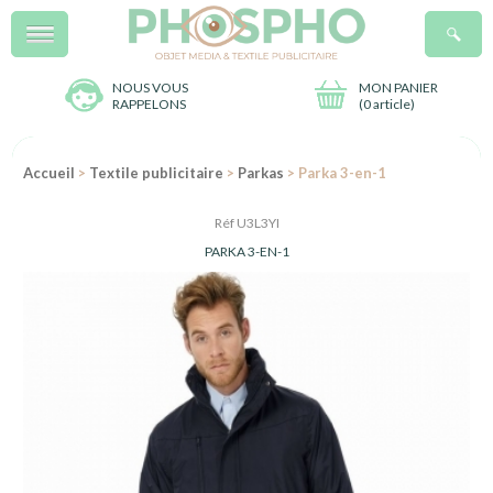
Menu
R
NOUS VOUS
MON PANIER
RAPPELONS
(
0 article
)
Accueil
>
Textile publicitaire
>
Parkas
> Parka 3-en-1
Réf U3L3YI
PARKA 3-EN-1