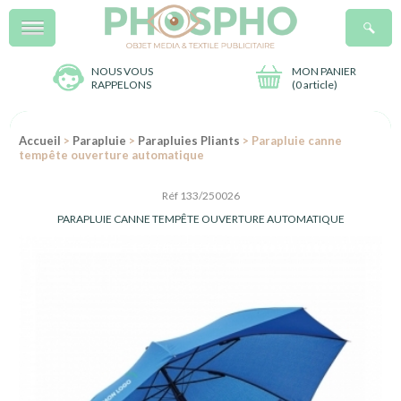
Menu
R
NOUS VOUS
MON PANIER
RAPPELONS
(
0 article
)
Accueil
>
Parapluie
>
Parapluies Pliants
> Parapluie canne
tempête ouverture automatique
Réf 133/250026
PARAPLUIE CANNE TEMPÊTE OUVERTURE AUTOMATIQUE