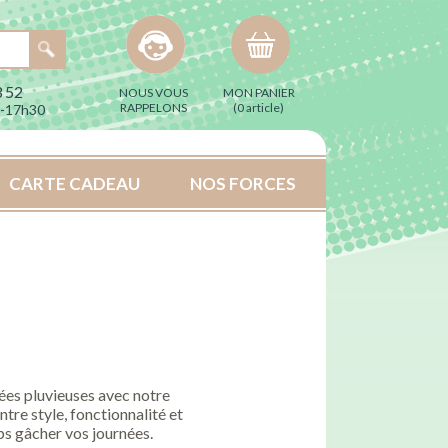
 52
NOUS VOUS
MON PANIER
RAPPELONS
(
0 article
)
h-17h30
CARTE CADEAU
NOS FORCES
ées pluvieuses avec notre
tre style, fonctionnalité et
ps gâcher vos journées.