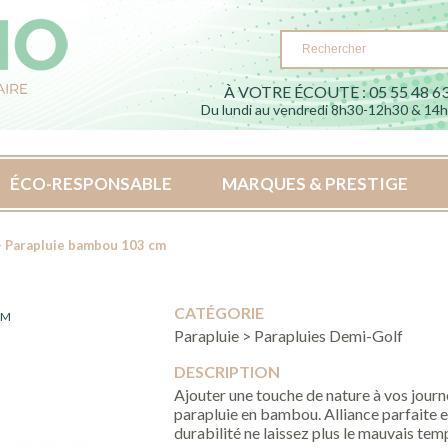
À VOTRE ÉCOUTE : 05 55 48 63
Du lundi au vendredi 8h30-12h30 & 14
ÉCO-RESPONSABLE
MARQUES & PRESTIGE
 Parapluie bambou 103 cm
CATÉGORIE
CM
Parapluie > Parapluies Demi-Golf
DESCRIPTION
Ajouter une touche de nature à vos journ
parapluie en bambou. Alliance parfaite en
durabilité ne laissez plus le mauvais tem