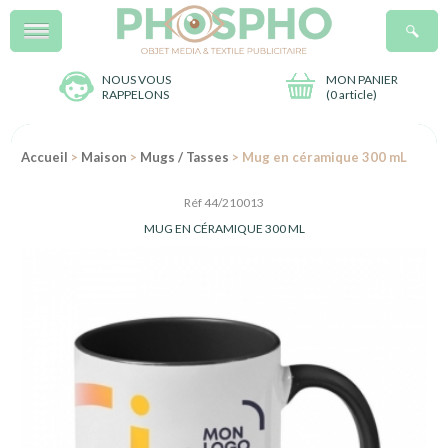
Menu
R
NOUS VOUS
MON PANIER
RAPPELONS
(
0 article
)
Accueil
>
Maison
>
Mugs / Tasses
> Mug en céramique 300 mL
Réf 44/210013
MUG EN CÉRAMIQUE 300 ML