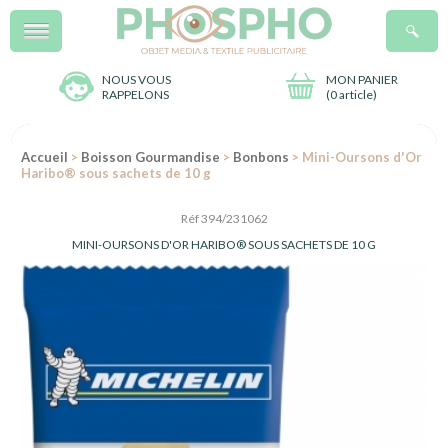
Menu
R
NOUS VOUS
MON PANIER
RAPPELONS
(
0 article
)
Accueil
>
Boisson Gourmandise
>
Bonbons
> Mini-Oursons d'Or
Haribo® sous sachets de 10 g
Réf 394/231062
MINI-OURSONS D'OR HARIBO® SOUS SACHETS DE 10 G