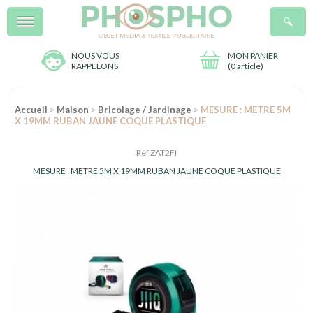
Menu
R
NOUS VOUS
MON PANIER
RAPPELONS
(
0 article
)
Accueil
>
Maison
>
Bricolage / Jardinage
> MESURE : METRE 5M
X 19MM RUBAN JAUNE COQUE PLASTIQUE
Réf ZAT2FI
MESURE : METRE 5M X 19MM RUBAN JAUNE COQUE PLASTIQUE