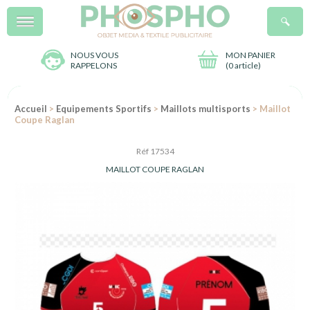
Menu
R
NOUS VOUS
MON PANIER
RAPPELONS
(
0 article
)
Accueil
>
Equipements Sportifs
>
Maillots multisports
> Maillot
Coupe Raglan
Réf 17534
MAILLOT COUPE RAGLAN