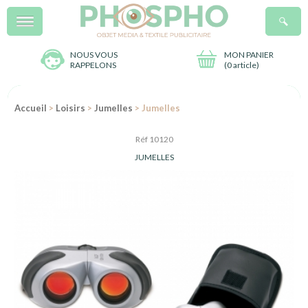
Menu
R
NOUS VOUS
MON PANIER
RAPPELONS
(
0 article
)
Accueil
>
Loisirs
>
Jumelles
> Jumelles
Réf 10120
JUMELLES