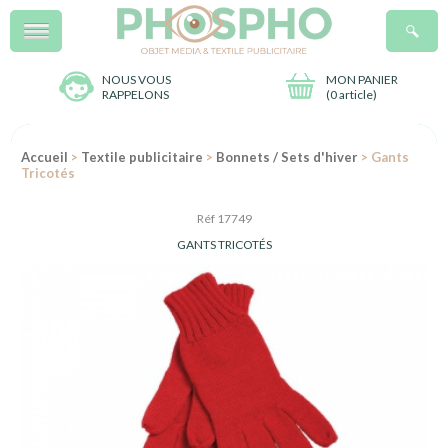
Menu
R
NOUS VOUS
MON PANIER
RAPPELONS
(
0 article
)
Accueil
>
Textile publicitaire
>
Bonnets / Sets d'hiver
> Gants
Tricotés
Réf 17749
GANTS TRICOTÉS