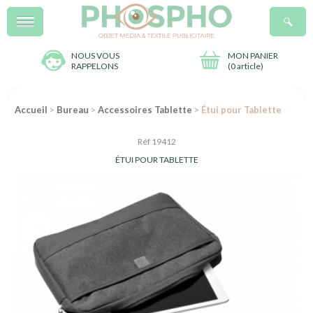
Menu
R
NOUS VOUS
MON PANIER
RAPPELONS
(
0 article
)
Accueil
>
Bureau
>
Accessoires Tablette
> Étui pour Tablette
Réf 19412
ÉTUI POUR TABLETTE