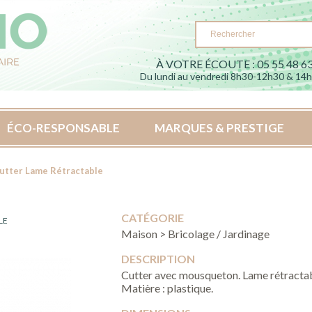
À VOTRE ÉCOUTE : 05 55 48 63
Du lundi au vendredi 8h30-12h30 & 14
ÉCO-RESPONSABLE
MARQUES & PRESTIGE
utter Lame Rétractable
CATÉGORIE
LE
Maison > Bricolage / Jardinage
DESCRIPTION
Cutter avec mousqueton. Lame rétracta
Matière : plastique.