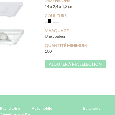
DIMENSIONS
14 x 2,4 x 1,3 cm
COULEURS
MARQUAGE
Une couleur
QUANTITÉ MINIMUM
100
AJOUTER À MA SÉLECTION
Publicitaire
Automobile
Bagagerie
-Agenda-carte De