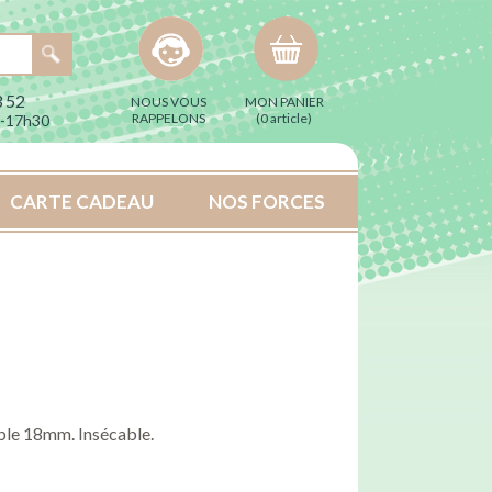
 52
NOUS VOUS
MON PANIER
RAPPELONS
(
0 article
)
h-17h30
CARTE CADEAU
NOS FORCES
ble 18mm. Insécable.