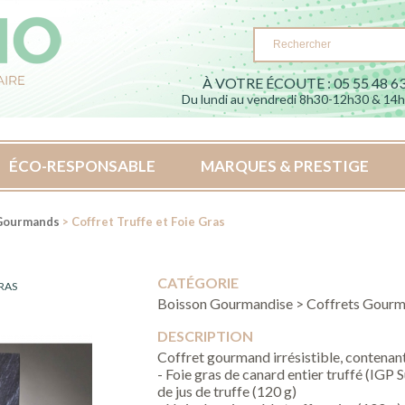
À VOTRE ÉCOUTE : 05 55 48 63
Du lundi au vendredi 8h30-12h30 & 14
ÉCO-RESPONSABLE
MARQUES & PRESTIGE
 Gourmands
> Coffret Truffe et Foie Gras
CATÉGORIE
RAS
Boisson Gourmandise > Coffrets Gour
DESCRIPTION
Coffret gourmand irrésistible, contenant
- Foie gras de canard entier truffé (IGP
de jus de truffe (120 g)