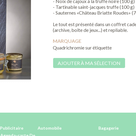
- Noix de cajoux à la truffe noire (100 g)
- Tartinable saint-jacques truffe (100 g)
- Sauternes «Château Briatte Roudes» (7
Le tout est présenté dans un coffret cade
(archive, boîte de jeux...) et repliable.
MARQUAGE
Quadrichromie sur étiquette
AJOUTER À MA SÉLECTION
Publicitaire
Automobile
Bagagerie
-Agenda-carte De