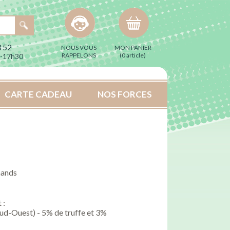
 52
NOUS VOUS
MON PANIER
RAPPELONS
(
0 article
)
h-17h30
CARTE CADEAU
NOS FORCES
mands
 :
 Sud-Ouest) - 5% de truffe et 3%