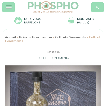
Menu
R
NOUS VOUS
MON PANIER
RAPPELONS
(
0 article
)
Accueil
>
Boisson Gourmandise
>
Coffrets Gourmands
> Coffret
Condiments
Réf 15616
COFFRET CONDIMENTS