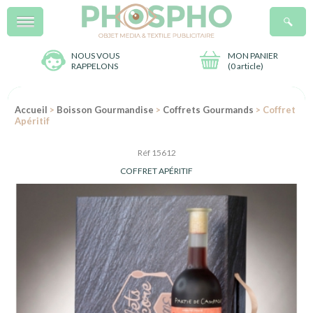
Menu
R
NOUS VOUS
MON PANIER
RAPPELONS
(
0 article
)
Accueil
>
Boisson Gourmandise
>
Coffrets Gourmands
> Coffret
Apéritif
Réf 15612
COFFRET APÉRITIF