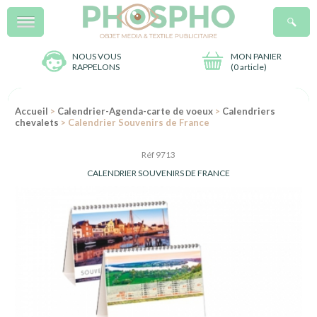
Menu
R
NOUS VOUS
MON PANIER
RAPPELONS
(
0 article
)
Accueil
>
Calendrier-Agenda-carte de voeux
>
Calendriers
chevalets
> Calendrier Souvenirs de France
Réf 9713
CALENDRIER SOUVENIRS DE FRANCE