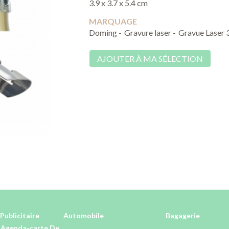
3.9 x 3.7 x 5.4 cm
MARQUAGE
Doming -
Gravure laser -
Gravue Laser 
AJOUTER À MA SÉLECTION
Publicitaire
Automobile
Bagagerie
-Agenda-carte De