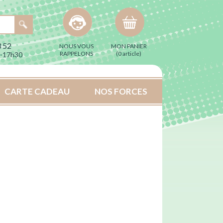
 52
NOUS VOUS
MON PANIER
RAPPELONS
(
0 article
)
h-17h30
CARTE CADEAU
NOS FORCES