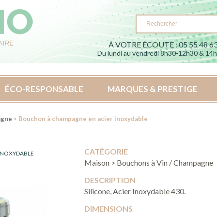
À VOTRE ÉCOUTE : 05 55 48 63
Du lundi au vendredi 8h30-12h30 & 14
ÉCO-RESPONSABLE
MARQUES & PRESTIGE
agne
> Bouchon à champagne en acier inoxydable
CATÉGORIE
INOXYDABLE
Maison > Bouchons à Vin / Champagne
DESCRIPTION
Silicone, Acier Inoxydable 430.
DIMENSIONS