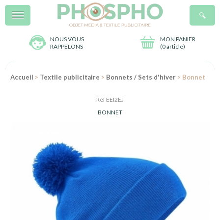
Menu
R
NOUS VOUS
MON PANIER
RAPPELONS
(
0 article
)
Accueil
>
Textile publicitaire
>
Bonnets / Sets d'hiver
> Bonnet
Réf EEI2EJ
BONNET