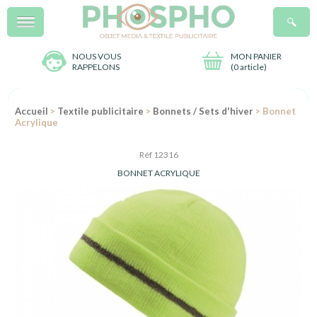
Menu
R
NOUS VOUS
MON PANIER
RAPPELONS
(
0 article
)
Accueil
>
Textile publicitaire
>
Bonnets / Sets d'hiver
> Bonnet
Acrylique
Réf 12316
BONNET ACRYLIQUE