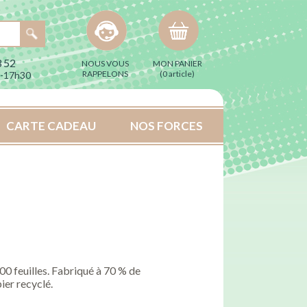
 52
NOUS VOUS
MON PANIER
RAPPELONS
(
0 article
)
h-17h30
CARTE CADEAU
NOS FORCES
00 feuilles. Fabriqué à 70 % de
ier recyclé.