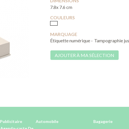
DIMENSIONS
7.8x 7.6 cm
COULEURS
MARQUAGE
Étiquette numérique -
Tampographie jus
AJOUTER À MA SÉLECTION
Publicitaire
Automobile
Bagagerie
-Agenda-carte De