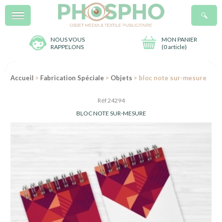
Menu
R
NOUS VOUS
MON PANIER
RAPPELONS
(
0 article
)
Accueil
>
Fabrication Spéciale
>
Objets
> bloc note sur-mesure
Réf 24294
BLOC NOTE SUR-MESURE