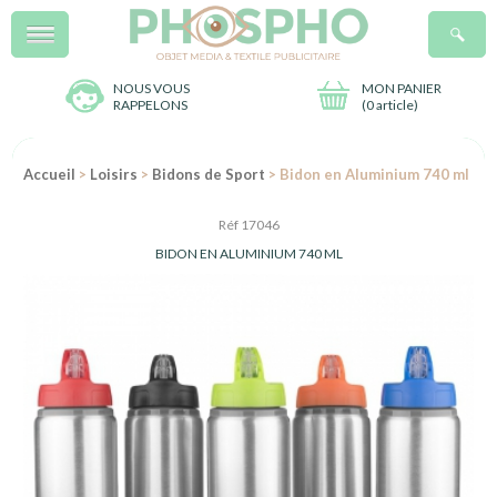
Menu
R
NOUS VOUS
MON PANIER
RAPPELONS
(
0 article
)
Accueil
>
Loisirs
>
Bidons de Sport
> Bidon en Aluminium 740 ml
Réf 17046
BIDON EN ALUMINIUM 740 ML