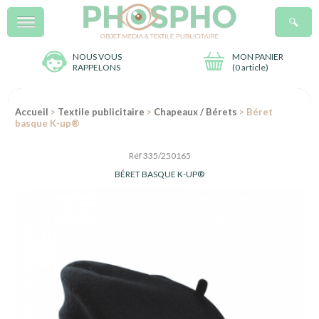
Menu
R
NOUS VOUS
MON PANIER
RAPPELONS
(
0 article
)
Accueil
>
Textile publicitaire
>
Chapeaux / Bérets
> Béret
basque K-up®
Réf 335/250165
BÉRET BASQUE K-UP®