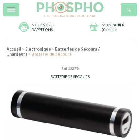
Menu
R
NOUS VOUS
MON PANIER
RAPPELONS
(
0 article
)
Accueil
>
Electronique
>
Batteries de Secours /
Chargeurs
> Batterie de Secours
Réf 13278
BATTERIE DE SECOURS