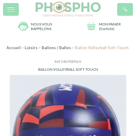
Menu
R
NOUS VOUS
MON PANIER
RAPPELONS
(
0 article
)
Accueil
>
Loisirs
>
Ballons / Balles
> Ballon Volleyball Soft Touch
Réf 340/9SPDLN
BALLON VOLLEYBALL SOFT TOUCH