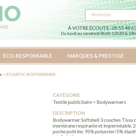
À VOTRE ÉCOUTE : 05 55 48 63
Du lundi au vendredi 8h30-12h30 & 14
ÉCO-RESPONSABLE
MARQUES & PRESTIGE
s
> ATLANTIC BODYWARMER
CATÉGORIE
R
Textile publicitaire > Bodywarmers
DESCRIPTION
Bodywarmer Softshell 3 couches Tissu c
membrane respirante et imperméable. 2 
poche poitrine. 95% polyester/5% élast