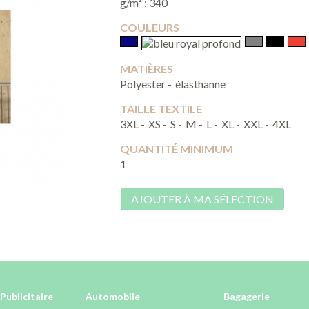
g/m² : 340
COULEURS
MATIÈRES
Polyester -
élasthanne
TAILLE TEXTILE
3XL -
XS -
S -
M -
L -
XL -
XXL -
4XL
QUANTITÉ MINIMUM
1
AJOUTER À MA SÉLECTION
Publicitaire
Automobile
Bagagerie