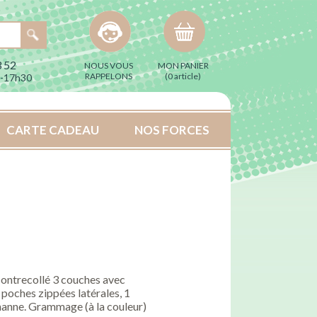
 52
NOUS VOUS
MON PANIER
RAPPELONS
(
0 article
)
h-17h30
CARTE CADEAU
NOS FORCES
ontrecollé 3 couches avec
poches zippées latérales, 1
hanne. Grammage (à la couleur)