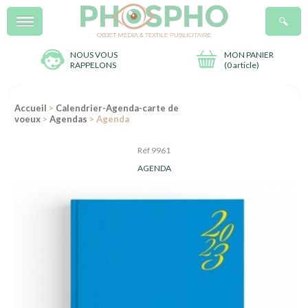
Menu
R
NOUS VOUS
MON PANIER
RAPPELONS
(
0 article
)
Accueil
>
Calendrier-Agenda-carte de
voeux
>
Agendas
> Agenda
Réf 9961
AGENDA