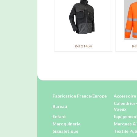
Réf 21484
Ré
Fabrication France/Europe
Accessoire 
Calendrier
Bureau
Voeux
Enfant
Equipement
Maroquinerie
Marques & 
Signalétique
Textile Pub