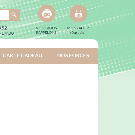
 52
NOUS VOUS
MON PANIER
RAPPELONS
(
0 article
)
h-17h30
CARTE CADEAU
NOS FORCES