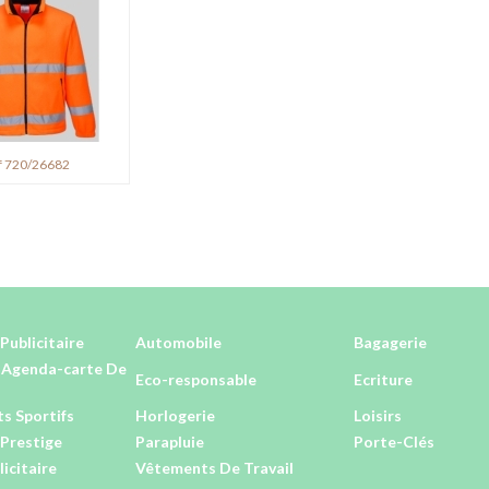
f 720/26682
Publicitaire
Automobile
Bagagerie
-Agenda-carte De
Eco-responsable
Ecriture
s Sportifs
Horlogerie
Loisirs
Prestige
Parapluie
Porte-Clés
licitaire
Vêtements De Travail