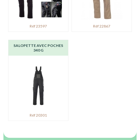
Réf 23597
Réf 22867
SALOPETTE AVEC POCHES
340 G
Réf 20301