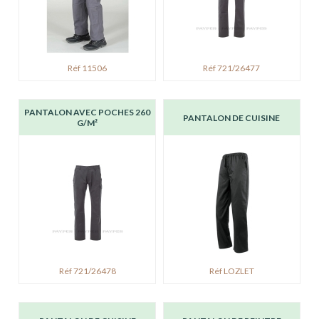
Réf 11506
Réf 721/26477
PANTALON AVEC POCHES 260
PANTALON DE CUISINE
G/M²
Réf 721/26478
Réf LOZLET