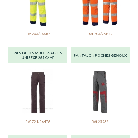
Réf 703/26687
Réf 703/25847
PANTALON MULTI-SAISON
PANTALON POCHES GENOUX
UNISEXE 265 G/M²
Réf 721/26476
Réf 25933