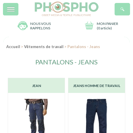
Menu
R
NOUS VOUS
MON PANIER
RAPPELONS
(
0 article
)
Accueil
>
Vêtements de travail
> Pantalons - Jeans
PANTALONS - JEANS
JEAN
JEANS HOMME DE TRAVAIL